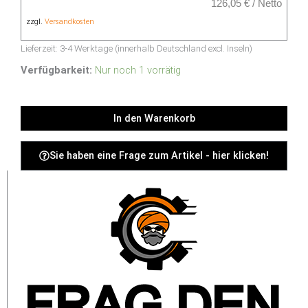
126,05
€
/
Netto
zzgl.
Versandkosten
Lieferzeit:
3-4 Werktage (innerhalb Deutschland excl. Inseln)
USED
CTS-
Verfügbarkeit:
Nur noch 1 vorrätig
CAM-
P40
In den Warenkorb
-
Menge
Sie haben eine Frage zum Artikel - hier klicken!