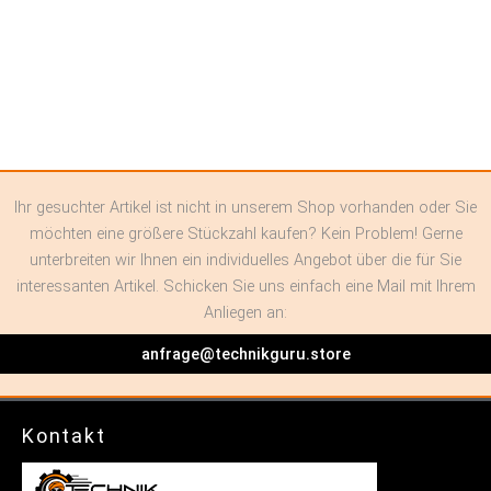
Alternative:
Ihr gesuchter Artikel ist nicht in unserem Shop vorhanden oder Sie
möchten eine größere Stückzahl kaufen? Kein Problem! Gerne
unterbreiten wir Ihnen ein individuelles Angebot über die für Sie
interessanten Artikel. Schicken Sie uns einfach eine Mail mit Ihrem
Anliegen an:
anfrage@technikguru.store
Kontakt