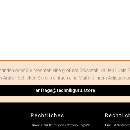
orhanden oder Sie möchten eine größere Stückzahl kaufen? Kein P
n Artikel. Schicken Sie uns einfach eine Mail mit Ihrem Anliegen a
anfrage@technikguru.store
Rechtliches
Rechtlic
Hinweis zur BatterieVG / VerpackungsVO
Produktzustände