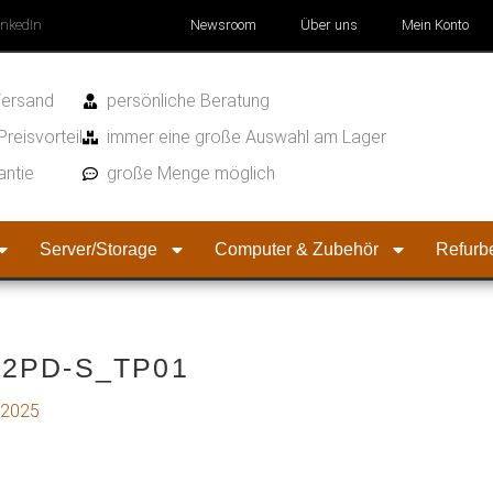
inkedIn
Newsroom
Über uns
Mein Konto
Versand
persönliche Beratung
Preisvorteil
immer eine große Auswahl am Lager
antie
große Menge möglich
Server/Storage
Computer & Zubehör
Refurbe
2PD-S_TP01
 2025