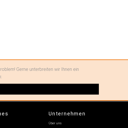
roblem! Gerne unterbreiten wir Ihnen ein
n:
hes
Unternehmen
Über uns