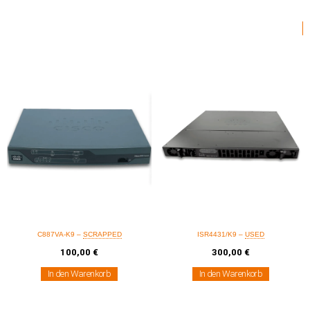
C887VA-K9 –
SCRAPPED
ISR4431/K9 –
USED
100,00
€
300,00
€
In den Warenkorb
In den Warenkorb