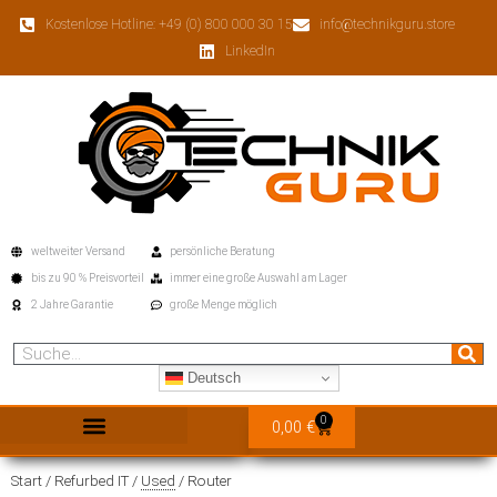
Inhalt
Zum
springen
Kostenlose Hotline: +49 (0) 800 000 30 15
info@technikguru.store
Inhalt
LinkedIn
springen
weltweiter Versand
persönliche Beratung
bis zu 90 % Preisvorteil
immer eine große Auswahl am Lager
2 Jahre Garantie
große Menge möglich
Suche
Deutsch
0
Warenkorb
0,00
€
Start
/
Refurbed IT /
Used
/ Router