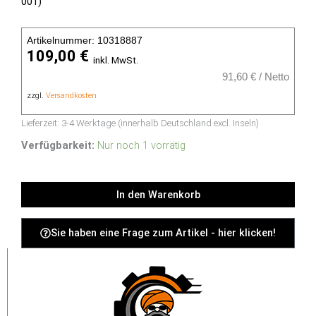
001)
Artikelnummer: 10318887
109,00
€
inkl. MwSt.
91,60
€
/
Netto
zzgl.
Versandkosten
Lieferzeit:
3-4 Werktage (innerhalb Deutschland excl. Inseln)
USED
HPE
Verfügbarkeit:
Nur noch 1 vorrätig
880170-
001
Alternative:
In den Warenkorb
-
Menge
Sie haben eine Frage zum Artikel - hier klicken!