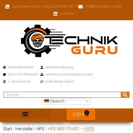
Inhalt
Zum
-
springen
Kostenlose Hotline: +49 (0) 800 000 30 15
info@technikguru.store
Inhalt
Menge
LinkedIn
springen
weltweiter Versand
persönliche Beratung
bis zu 90 % Preisvorteil
immer eine große Auswahl am Lager
2 Jahre Garantie
große Menge möglich
Suche
Deutsch
0
Warenkorb
0,00
€
Start
/
Hersteller
/
HPE
/ HPE 880170-001 –
USED