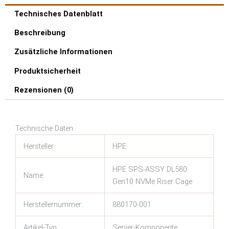
Technisches Datenblatt
Beschreibung
Zusätzliche Informationen
Produktsicherheit
Rezensionen (0)
Technische Daten
Hersteller:
HPE
HPE SPS-ASSY DL580
Name:
Gen10 NVMe Riser Cage
Herstellernummer:
880170-001
Artikel-Typ:
Server-Komponente