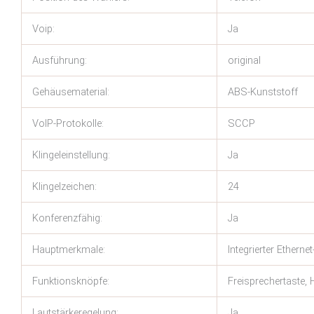
Voip:
Ja
Ausführung:
original
Gehäusematerial:
ABS-Kunststoff
VoIP-Protokolle:
SCCP
Klingeleinstellung:
Ja
Klingelzeichen:
24
Konferenzfähig:
Ja
Hauptmerkmale:
Integrierter Etherne
Funktionsknöpfe:
Freisprechertaste,
Lautstärkeregelung:
Ja