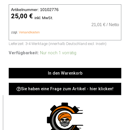
Artikelnummer: 10102776
25,00
€
inkl. MwSt.
21,01
€
/
Netto
zzgl.
Versandkosten
Lieferzeit:
3-4 Werktage (innerhalb Deutschland excl. Inseln)
USED
CP-
Verfügbarkeit:
Nur noch 1 vorrätig
7941G
-
In den Warenkorb
Menge
Sie haben eine Frage zum Artikel - hier klicken!