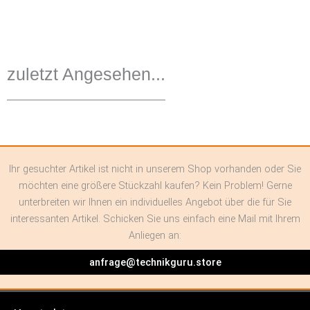
zuletzt Angesehen...
Ihr gesuchter Artikel ist nicht in unserem Shop vorhanden oder Sie
möchten eine größere Stückzahl kaufen? Kein Problem! Gerne
unterbreiten wir Ihnen ein individuelles Angebot über die für Sie
interessanten Artikel. Schicken Sie uns einfach eine Mail mit Ihrem
Anliegen an:
anfrage@technikguru.store