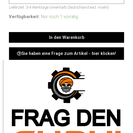
Lieferzeit:
3-4 Werktage (innerhalb Deutschland excl. Inseln)
WS-
Verfügbarkeit:
Nur noch 1 vorrätig
C3650-
24TS-
In den Warenkorb
S
-
USED
Sie haben eine Frage zum Artikel - hier klicken!
Menge