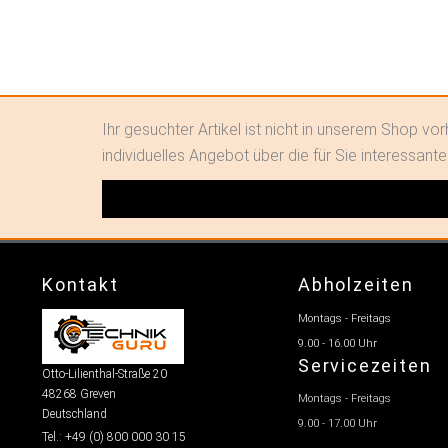
Ihr gesuchter Artikel ist nicht in unserem Shop v
individuelles Angebot über die für Sie interessante
Kontakt
Abholzeiten
Montags - Freitags
9.00 - 16.00 Uhr
Servicezeiten
Otto-Lilienthal-Straße 20
48268 Greven
Montags - Freitags
Deutschland
9.00 - 17.00 Uhr
Tel.: +49 (0) 800 000 30 15