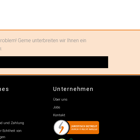
roblem! Gerne unterbreiten wir Ihnen ein
n:
hes
Unternehmen
Über uns
Jobs
Kontakt
and und Zahlung
r Echtheit von
gen