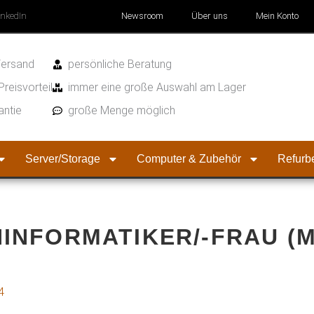
inkedIn
Newsroom
Über uns
Mein Konto
Versand
persönliche Beratung
Preisvorteil
immer eine große Auswahl am Lager
antie
große Menge möglich
Server/Storage
Computer & Zubehör
Refurbe
NFORMATIKER/-FRAU (M
4