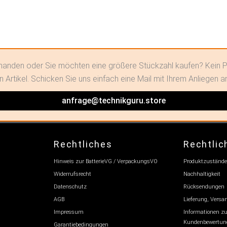
orhanden oder Sie möchten eine größere Stückzahl kaufen? Kein P
n Artikel. Schicken Sie uns einfach eine Mail mit Ihrem Anliegen a
anfrage@technikguru.store
Rechtliches
Rechtlic
Hinweis zur BatterieVG / VerpackungsVO
Produktzustände
Widerrufsrecht
Nachhaltigkeit
Datenschutz
Rücksendungen
AGB
Lieferung, Vers
Impressum
Informationen zu
Kundenbewertun
Garantiebedingungen