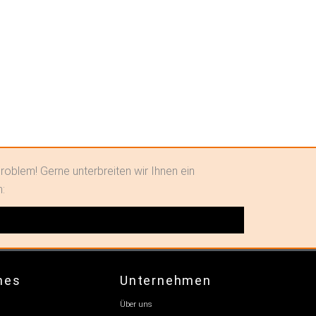
roblem! Gerne unterbreiten wir Ihnen ein
n:
hes
Unternehmen
Über uns