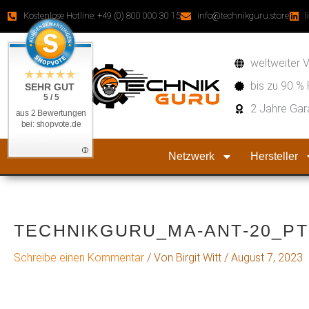
Zum
Kostenlose Hotline: +49 (0) 800 000 30 15
info@technikguru.store
l
springen
Inhalt
springen
weltweiter 
bis zu 90 % 
SEHR GUT
5 / 5
2 Jahre Gar
aus 2 Bewertungen
bei: shopvote.de
Netzwerk
Hersteller
TECHNIKGURU_MA-ANT-20_PT
Schreibe einen Kommentar
/ Von
Birgit Witt
/
August 7, 2023