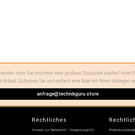
orhanden oder Sie möchten eine größere Stückzahl kaufen? Kein P
n Artikel. Schicken Sie uns einfach eine Mail mit Ihrem Anliegen a
anfrage@technikguru.store
Rechtliches
Rechtlic
Hinweis zur BatterieVG / VerpackungsVO
Produktzustände